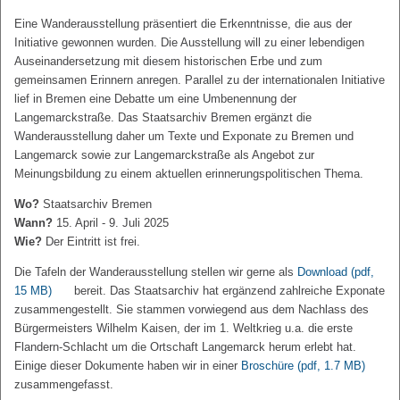
Eine Wanderausstellung präsentiert die Erkenntnisse, die aus der
Initiative gewonnen wurden. Die Ausstellung will zu einer lebendigen
Auseinandersetzung mit diesem historischen Erbe und zum
gemeinsamen Erinnern anregen. Parallel zu der internationalen Initiative
lief in Bremen eine Debatte um eine Umbenennung der
Langemarckstraße. Das Staatsarchiv Bremen ergänzt die
Wanderausstellung daher um Texte und Exponate zu Bremen und
Langemarck sowie zur Langemarckstraße als Angebot zur
Meinungsbildung zu einem aktuellen erinnerungspolitischen Thema.
Wo?
Staatsarchiv Bremen
Wann?
15. April - 9. Juli 2025
Wie?
Der Eintritt ist frei.
Die Tafeln der Wanderausstellung stellen wir gerne als
Download
(pdf,
15 MB)
bereit. Das Staatsarchiv hat ergänzend zahlreiche Exponate
zusammengestellt. Sie stammen vorwiegend aus dem Nachlass des
Bürgermeisters Wilhelm Kaisen, der im 1. Weltkrieg u.a. die erste
Flandern-Schlacht um die Ortschaft Langemarck herum erlebt hat.
Einige dieser Dokumente haben wir in einer
Broschüre
(pdf, 1.7 MB)
zusammengefasst.