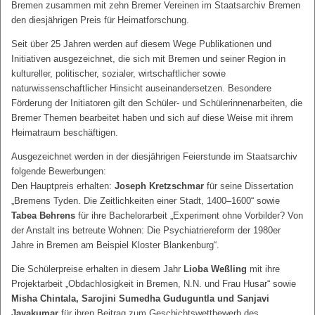
Bremen zusammen mit zehn Bremer Vereinen im Staatsarchiv Bremen
den diesjährigen Preis für Heimatforschung.
Seit über 25 Jahren werden auf diesem Wege Publikationen und
Initiativen ausgezeichnet, die sich mit Bremen und seiner Region in
kultureller, politischer, sozialer, wirtschaftlicher sowie
naturwissenschaftlicher Hinsicht auseinandersetzen. Besondere
Förderung der Initiatoren gilt den Schüler- und Schülerinnenarbeiten, die
Bremer Themen bearbeitet haben und sich auf diese Weise mit ihrem
Heimatraum beschäftigen.
Ausgezeichnet werden in der diesjährigen Feierstunde im Staatsarchiv
folgende Bewerbungen:
Den Hauptpreis erhalten:
Joseph Kretzschmar
für seine Dissertation
„Bremens Tyden. Die Zeitlichkeiten einer Stadt, 1400–1600“ sowie
Tabea Behrens
für ihre Bachelorarbeit „Experiment ohne Vorbilder? Von
der Anstalt ins betreute Wohnen: Die Psychiatriereform der 1980er
Jahre in Bremen am Beispiel Kloster Blankenburg“.
Die Schülerpreise erhalten in diesem Jahr
Lioba Weßling
mit ihre
Projektarbeit „Obdachlosigkeit in Bremen, N.N. und Frau Husar“ sowie
Misha Chintala, Sarojini Sumedha Guduguntla und Sanjavi
Jayakumar
für ihren Beitrag zum Geschichtswettbewerb des