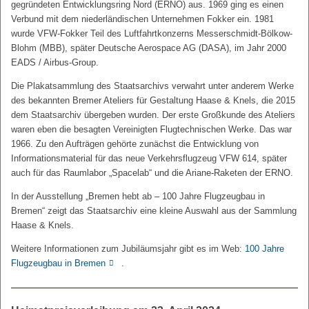
gegründeten Entwicklungsring Nord (ERNO) aus. 1969 ging es einen
Verbund mit dem niederländischen Unternehmen Fokker ein. 1981
wurde VFW-Fokker Teil des Luftfahrtkonzerns Messerschmidt-Bölkow-
Blohm (MBB), später Deutsche Aerospace AG (DASA), im Jahr 2000
EADS / Airbus-Group.
Die Plakatsammlung des Staatsarchivs verwahrt unter anderem Werke
des bekannten Bremer Ateliers für Gestaltung Haase & Knels, die 2015
dem Staatsarchiv übergeben wurden. Der erste Großkunde des Ateliers
waren eben die besagten Vereinigten Flugtechnischen Werke. Das war
1966. Zu den Aufträgen gehörte zunächst die Entwicklung von
Informationsmaterial für das neue Verkehrsflugzeug VFW 614, später
auch für das Raumlabor „Spacelab“ und die Ariane-Raketen der ERNO.
In der Ausstellung „Bremen hebt ab – 100 Jahre Flugzeugbau in
Bremen“ zeigt das Staatsarchiv eine kleine Auswahl aus der Sammlung
Haase & Knels.
Weitere Informationen zum Jubiläumsjahr gibt es im Web:
100 Jahre
Flugzeugbau in Bremen
.