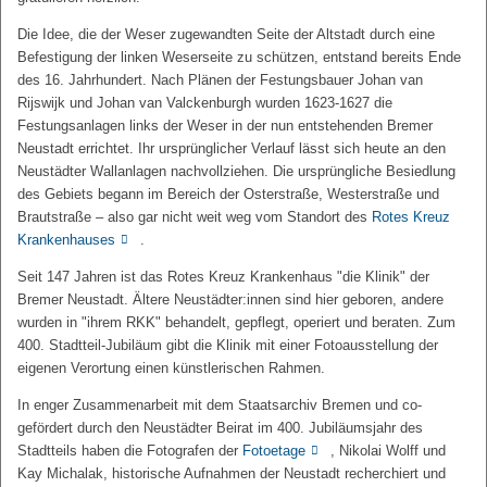
Die Idee, die der Weser zugewandten Seite der Altstadt durch eine
Befestigung der linken Weserseite zu schützen, entstand bereits Ende
des 16. Jahrhundert. Nach Plänen der Festungsbauer Johan van
Rijswijk und Johan van Valckenburgh wurden 1623-1627 die
Festungsanlagen links der Weser in der nun entstehenden Bremer
Neustadt errichtet. Ihr ursprünglicher Verlauf lässt sich heute an den
Neustädter Wallanlagen nachvollziehen. Die ursprüngliche Besiedlung
des Gebiets begann im Bereich der Osterstraße, Westerstraße und
Brautstraße – also gar nicht weit weg vom Standort des
Rotes Kreuz
Krankenhauses
.
Seit 147 Jahren ist das Rotes Kreuz Krankenhaus "die Klinik" der
Bremer Neustadt. Ältere Neustädter:innen sind hier geboren, andere
wurden in "ihrem RKK" behandelt, gepflegt, operiert und beraten. Zum
400. Stadtteil-Jubiläum gibt die Klinik mit einer Fotoausstellung der
eigenen Verortung einen künstlerischen Rahmen.
In enger Zusammenarbeit mit dem Staatsarchiv Bremen und co-
gefördert durch den Neustädter Beirat im 400. Jubiläumsjahr des
Stadtteils haben die Fotografen der
Fotoetage
, Nikolai Wolff und
Kay Michalak, historische Aufnahmen der Neustadt recherchiert und